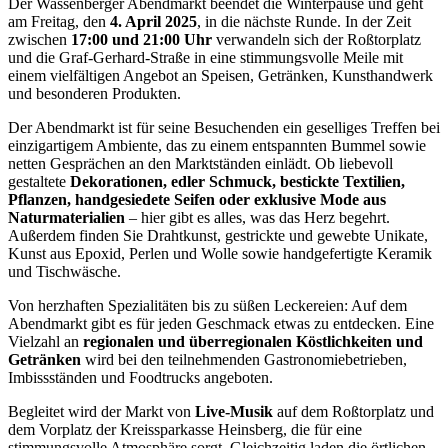
Der Wassenberger Abendmarkt beendet die Winterpause und geht
am Freitag, den
4. April 2025
, in die nächste Runde. In der Zeit
zwischen
17:00 und 21:00 Uhr
verwandeln sich der Roßtorplatz
und die Graf-Gerhard-Straße in eine stimmungsvolle Meile mit
einem vielfältigen Angebot an Speisen, Getränken, Kunsthandwerk
und besonderen Produkten.
Der Abendmarkt ist für seine Besuchenden ein geselliges Treffen bei
einzigartigem Ambiente, das zu einem entspannten Bummel sowie
netten Gesprächen an den Marktständen einlädt. Ob liebevoll
gestaltete
Dekorationen, edler Schmuck, bestickte Textilien,
Pflanzen, handgesiedete Seifen oder exklusive Mode aus
Naturmaterialien
– hier gibt es alles, was das Herz begehrt.
Außerdem finden Sie Drahtkunst, gestrickte und gewebte Unikate,
Kunst aus Epoxid, Perlen und Wolle sowie handgefertigte Keramik
und Tischwäsche.
Von herzhaften Spezialitäten bis zu süßen Leckereien: Auf dem
Abendmarkt gibt es für jeden Geschmack etwas zu entdecken. Eine
Vielzahl an
regionalen und überregionalen Köstlichkeiten und
Getränken
wird bei den teilnehmenden Gastronomiebetrieben,
Imbissständen und Foodtrucks angeboten.
Begleitet wird der Markt von
Live-Musik
auf dem Roßtorplatz und
dem Vorplatz der Kreissparkasse Heinsberg, die für eine
stimmungsvolle Atmosphäre sorgt. Gleichzeitig laden die örtlichen