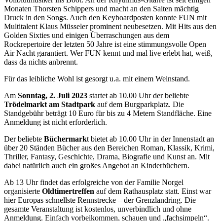
Monaten Thorsten Schippers und macht an den Saiten mächtig
Druck in den Songs. Auch den Keyboardposten konnte FUN mit
Multitalent Klaus Müsseler prominent neubesetzen. Mit Hits aus den
Golden Sixties und einigen Überraschungen aus dem
Rockrepertoire der letzten 50 Jahre ist eine stimmungsvolle Open
Air Nacht garantiert. Wer FUN kennt und mal live erlebt hat, weiß,
dass da nichts anbrennt.
Für das leibliche Wohl ist gesorgt u.a. mit einem Weinstand.
Am
Sonntag, 2. Juli 2023
startet ab 10.00 Uhr der beliebte
Trödelmarkt am Stadtpark
auf dem Burgparkplatz. Die
Standgebühr beträgt 10 Euro für bis zu 4 Metern Standfläche. Eine
Anmeldung ist nicht erforderlich.
Der beliebte
Büchermark
t bietet ab 10.00 Uhr in der Innenstadt an
über 20 Ständen Bücher aus den Bereichen Roman, Klassik, Krimi,
Thriller, Fantasy, Geschichte, Drama, Biografie und Kunst an. Mit
dabei natürlich auch ein großes Angebot an Kinderbüchern.
Ab 13 Uhr findet das erfolgreiche von der Familie Norgel
organisierte
Oldtimertreffen
auf dem Rathausplatz statt. Einst war
hier Europas schnellste Rennstrecke – der Grenzlandring. Die
gesamte Veranstaltung ist kostenlos, unverbindlich und ohne
Anmeldung. Einfach vorbeikommen, schauen und „fachsimpeln“.