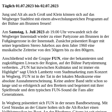
Täglich 01.07.2023 bis 02.07.2023
Jung und Alt als auch Groß und Klein können sich auf das
Wegberger Stadtfest mit einem abwechslungsreichen Programm auf
der Bühne am Brunnen freuen!
Am
Samstag, 1. Juli 2023
ab 19.00 Uhr verwandelt sich die
Wegberger Innenstadt wieder zu einer Partyzone am Brunnen in der
Fußgängerzone in der Innenstadt. Zunächst präsentiert Roger mit
seiner legendären Stereo Jukebox aus dem Jahre 1960 eine
musikalische Zeitreise von den 50igern bis zu den 80igern.
Anschließend wird die Gruppe
FUN
, eine der bekanntesten und
zugkräftigsten Liveacts der Region, auf der Bühne Partystimmung
verbreiten. „FUN hat inzwischen Kultstatus und ist immer ein
Highlight“ sagt Ulrich Lambertz vom Stadtmarketing zum Konzert
in Wegberg. FUN ist in der Tat in der lokalen Musikszene eine
absolute Ausnahmeerscheinung. Keine andere Band steht schon so
lange und so erfolgreich auf den Brettern und begeistert mit ihrer
Spielfreude und dem typischen FUN-Sound die Fans aller
Generationen.
In Wegberg präsentiert sich FUN in der neuen Bandbesetzung. Mit
Gerd Strasdas an der Gitarre holten sich die Alt-Rocker einen
Vollblutmusiker ins Boot. An der Rhythmus-Gitarre ist seit einigen