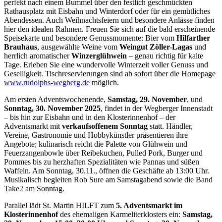
perfekt nach einem Bummel über den festlich geschmückten
Rathausplatz mit Eisbahn und Winterdorf oder für ein gemütliches
Abendessen. Auch Weihnachtsfeiern und besondere Anlässe finden
hier den idealen Rahmen. Freuen Sie sich auf die bald erscheinende
Speisekarte und besondere Genussmomente: Bier vom
Hilfarther
Brauhaus
, ausgewählte Weine vom
Weingut Zöller-Lagas
und
herrlich aromatischer
Winzerglühwein
– genau richtig für kalte
Tage. Erleben Sie eine wundervolle Winterzeit voller Genuss und
Geselligkeit. Tischreservierungen sind ab sofort über die Homepage
www.rudolphs-wegberg.de
möglich.
Am ersten Adventswochenende,
Samstag, 29. November
, und
Sonntag, 30. November 2025
, findet in der Wegberger Innenstadt
– bis hin zur Eisbahn und in den Klosterinnenhof – der
Adventsmarkt mit
verkaufsoffenem Sonntag
statt. Händler,
Vereine, Gastronomie und Hobbykünstler präsentieren ihre
Angebote; kulinarisch reicht die Palette von Glühwein und
Feuerzangenbowle über Reibekuchen, Pulled Pork, Burger und
Pommes bis zu herzhaften Spezialitäten wie Pannas und süßen
Waffeln. Am Sonntag, 30.11., öffnen die Geschäfte ab 13:00 Uhr.
Musikalisch begleiten Rob Sure am Samstagabend sowie die Band
Take2 am Sonntag.
Parallel lädt St. Martin HILFT zum
5. Adventsmarkt im
Klosterinnenhof
des ehemaligen Karmeliterklosters ein:
Samstag,