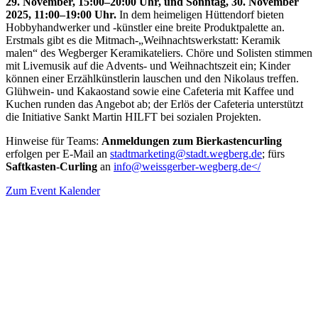
29. November, 15:00–20:00 Uhr, und Sonntag, 30. November
2025, 11:00–19:00 Uhr.
In dem heimeligen Hüttendorf bieten
Hobbyhandwerker und -künstler eine breite Produktpalette an.
Erstmals gibt es die Mitmach-„Weihnachtswerkstatt: Keramik
malen“ des Wegberger Keramikateliers. Chöre und Solisten stimmen
mit Livemusik auf die Advents- und Weihnachtszeit ein; Kinder
können einer Erzählkünstlerin lauschen und den Nikolaus treffen.
Glühwein- und Kakaostand sowie eine Cafeteria mit Kaffee und
Kuchen runden das Angebot ab; der Erlös der Cafeteria unterstützt
die Initiative Sankt Martin HILFT bei sozialen Projekten.
Hinweise für Teams:
Anmeldungen zum Bierkastencurling
erfolgen per E-Mail an
stadtmarketing@stadt.wegberg.de
; fürs
Saftkasten-Curling
an
info@weissgerber-wegberg.de</
Zum Event Kalender
VERANSTALTUNGSORT