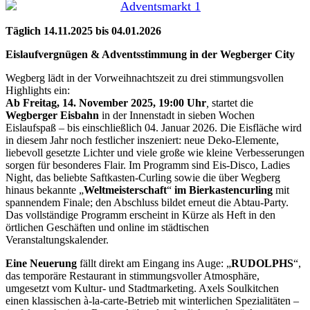
Täglich 14.11.2025 bis 04.01.2026
Eislaufvergnügen & Adventsstimmung in der Wegberger City
Wegberg lädt in der Vorweihnachtszeit zu drei stimmungsvollen
Highlights ein:
Ab Freitag, 14. November 2025, 19:00 Uhr
,
startet die
Wegberger Eisbahn
in der Innenstadt in sieben Wochen
Eislaufspaß – bis einschließlich 04. Januar 2026. Die Eisfläche wird
in diesem Jahr noch festlicher inszeniert: neue Deko-Elemente,
liebevoll gesetzte Lichter und viele große wie kleine Verbesserungen
sorgen für besonderes Flair. Im Programm sind Eis-Disco, Ladies
Night, das beliebte Saftkasten-Curling sowie die über Wegberg
hinaus bekannte „
Weltmeisterschaft
“
im Bierkastencurling
mit
spannendem Finale; den Abschluss bildet erneut die Abtau-Party.
Das vollständige Programm erscheint in Kürze als Heft in den
örtlichen Geschäften und online im städtischen
Veranstaltungskalender.
Eine Neuerung
fällt direkt am Eingang ins Auge: „
RUDOLPHS
“,
das temporäre Restaurant in stimmungsvoller Atmosphäre,
umgesetzt vom Kultur- und Stadtmarketing. Axels Soulkitchen
einen klassischen à-la-carte-Betrieb mit winterlichen Spezialitäten –