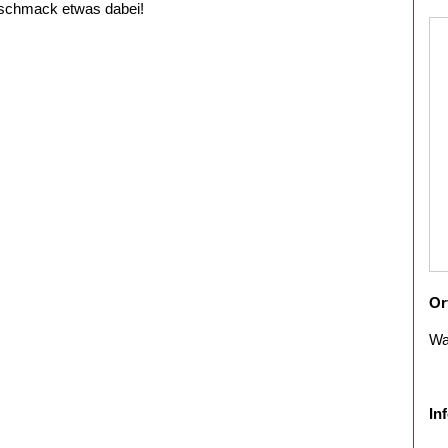
eschmack etwas dabei!
Or
Wa
In