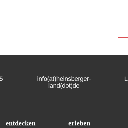
15
info(at)heinsberger-
L
land(dot)de
entdecken
erleben