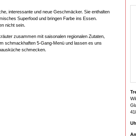
liche, interessante und neue Geschmäcker. Sie enthalten
eimisches Superfood und bringen Farbe ins Essen.
en nicht sein.
kräuter zusammen mit saisonalen regionalen Zutaten,
inem schmackhaften 5-Gang-Menü und lassen es uns
dhausküche schmecken.
Tr
Wi
Gl
41
Uh
An