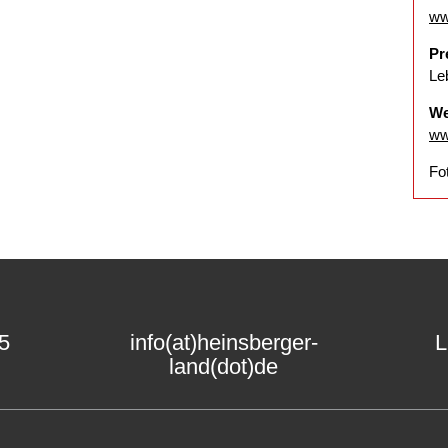
ww
Pr
Le
We
ww
Fo
15
info(at)heinsberger-
L
land(dot)de