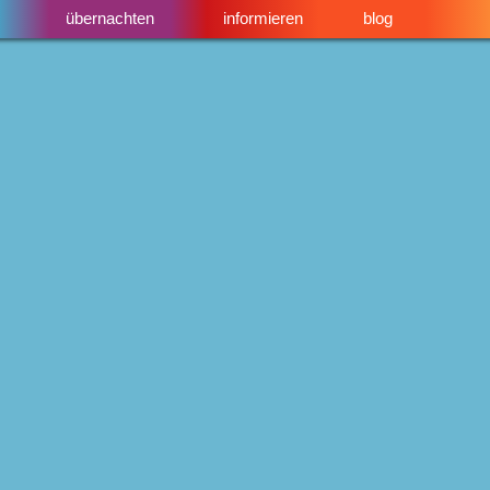
übernachten
informieren
blog