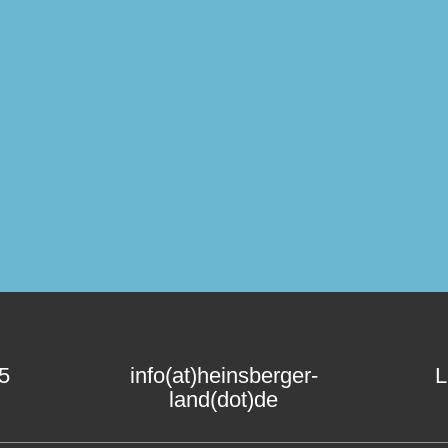
15
info(at)heinsberger-
L
land(dot)de