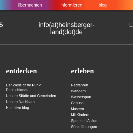
übernachten
informieren
blog
15
info(at)heinsberger-
L
land(dot)de
entdecken
erleben
Der Westlichste Punkt
Radfahren
Deutschlands
Wandern
Unsere Städte und Gemeinden
Wassersport
Unsere Nachbarn
Genuss
Heinslive.blog
Museen
Mit Kindern
Sport und Action
Gästeführungen