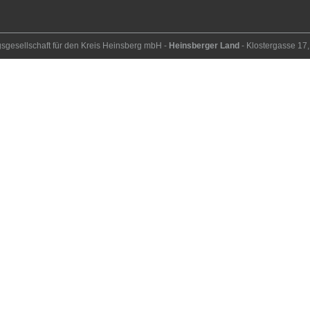
ngs­ge­sell­schaft für den Kreis Heins­berg mbH -
Heinsberger Land
- Kloster­gasse 1