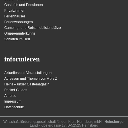
Gasthöfe und Pensionen
Privatzimmer
Ferienhäuser
Ferienwohnungen
Camping- und Reisemobilstellplätze
Gruppenunterkünfte
Schlafen im Heu
informieren
Aktuelles und Veranstaltungen
Adressen und Themen von A bis Z
Heins – unser Gästemagazin
Pocket-Guides
Anreise
Impressum
Datenschutz
Wirt­schafts­för­der­ungs­ge­sell­schaft für den Kreis Heins­berg mbH -
Heinsberger
Land
- Kloster­gasse 17, D-52525 Heinsberg