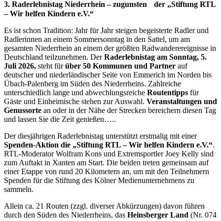
3. Raderlebnistag Niederrhein – zugunsten der „Stiftung RTL
– Wir helfen Kindern e.V.“
Es ist schon Tradition: Jahr für Jahr steigen begeisterte Radler und
Radlerinnen an einem Sommersonntag in den Sattel, um am
gesamten Niederrhein an einem der größten Radwanderereignisse in
Deutschland teilzunehmen. Der
Raderlebnistag am Sonntag, 5.
Juli 2026,
steht für
über 50 Kommunen und Partner
auf
deutscher und niederländischer Seite von Emmerich im Norden bis
Übach-Palenberg im Süden des Niederrheins. Zahlreiche
unterschiedlich lange und abwechlungsreiche
Routentipps
für
Gäste und Einheimische stehen zur Auswahl.
Veranstaltungen und
Genussorte
an oder in der Nähe der Strecken bereichern diesen Tag
und lassen Sie die Zeit genießen…..
Der diesjährigen Raderlebnistag unterstützt erstmalig mit einer
Spenden-Aktion die „Stiftung RTL – Wir helfen Kindern e.V.“
.
RTL-Moderator Wolfram Kons und Extremsportler Joey Kelly sind
zum Auftakt in Xanten am Start. Die beiden treten gemeinsam auf
einer Etappe von rund 20 Kilometern an, um mit den Teilnehmern
Spenden für die Stiftung des Kölner Medienunternehmens zu
sammeln.
Allein ca. 21 Routen (zzgl. diverser Abkürzungen) davon führen
durch den Süden des Niederrheins, das
Heinsberger Land
(Nr. 074