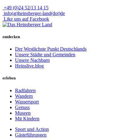
+49 (0)24 52/13 14 15
info(at)heinsberger-land(dot)de
Like uns auf Facebook
entdecken
Der Westlichste Punkt Deutschlands
Unsere Städte und Gemeinden
Unsere Nachbarn
Heinslive.blog
erleben
Radfahren
Wandern
Wassersport
Genuss
Museen
Mit Kindern
Sport und Action
Gästeführungen