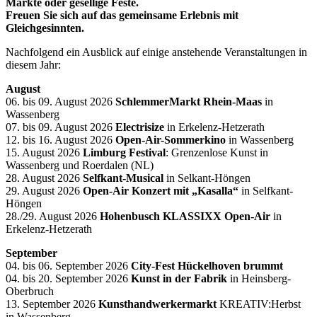
Märkte oder gesellige Feste.
Freuen Sie sich auf das gemeinsame Erlebnis mit
Gleichgesinnten.
Nachfolgend ein Ausblick auf einige anstehende Veranstaltungen in
diesem Jahr:
August
06. bis 09. August 2026
SchlemmerMarkt Rhein-Maas
in
Wassenberg
07. bis 09. August 2026
Electrisize
in Erkelenz-Hetzerath
12. bis 16. August 2026
Open-Air-Sommerkino
in Wassenberg
15. August 2026
Limburg Festival
: Grenzenlose Kunst in
Wassenberg und Roerdalen (NL)
28. August 2026
Selfkant-Musical
in Selkant-Höngen
29. August 2026
Open-Air Konzert mit „Kasalla“
in Selfkant-
Höngen
28./29. August 2026
Hohenbusch KLASSIXX
Open-Air
in
Erkelenz-Hetzerath
September
04. bis 06. September 2026
City-Fest Hückelhoven brummt
04. bis 20. September 2026
Kunst in der Fabrik
in Heinsberg-
Oberbruch
13. September 2026
Kunsthandwerkermarkt
KREATIV:Herbst
in Wassenberg