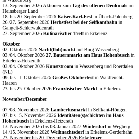
13. September 2026 Aktionen zum
Tag des offenen Denkmals
im
Heinsberger Land
18. bis 20. September 2026
Kaiser-Karl-Fest
in Übach-Palenberg
26./27. September 2026
Herbstfest bei der Selfkantbahn
in
Gangelt-Schierwaldenrath
27. September 2026
Kulinarischer Treff
in Erkelenz
Oktober
02. Oktober 2026
Nacht(floh)markt
auf Burg Wassenberg
03./04. Oktober 2026
27. Bauernmarkt am Haus Hohenbusch
in
Erkelenz-Hetzerath
03./04. Oktober 2026
Kunststroom
in Wassenberg und Roerdalen
(NL)
09. bis 11. Oktober 2026
Großes
Oktoberfest
in Waldfeucht-
Haaren
23. bis 25. Oktober 2026
Französischer Markt
in Erkelenz
November/Dezember
07./08. November 2026
Lambertusmarkt
in Selfkant-Höngen
07. bis 15. November 2026
Identitäten(s)schichten im Haus
Hohenbusch
in Erkelenz-Hetzerath
13. November 2026 bis 03. Januar 2027
Winterdorf
in Wegberg
14./15. November 2026
Weihnachtsdorf
in Erkelenz-Gerderhahn
23. November bis 20. Dezember 2026
Erkelenzer