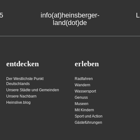
15
info(at)heinsberger-
L
land(dot)de
entdecken
erleben
Der Westlichste Punkt
Radfahren
Deutschlands
Wandern
Unsere Städte und Gemeinden
Wassersport
Unsere Nachbarn
Genuss
Heinslive.blog
Museen
Mit Kindern
Sport und Action
Gästeführungen