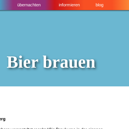
übernachten
informieren
blog
Bier brauen
erg