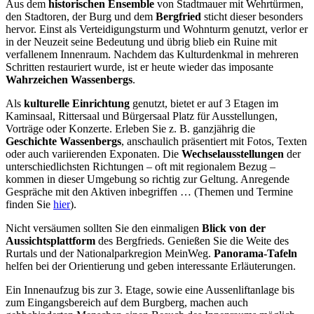
Aus dem
historischen Ensemble
von Stadtmauer mit Wehrtürmen,
den Stadtoren, der Burg und dem
Bergfried
sticht dieser besonders
hervor. Einst als Verteidigungsturm und Wohnturm genutzt, verlor er
in der Neuzeit seine Bedeutung und übrig blieb ein Ruine mit
verfallenem Innenraum. Nachdem das Kulturdenkmal in mehreren
Schritten restauriert wurde, ist er heute wieder das imposante
Wahrzeichen Wassenbergs
.
Als
kulturelle Einrichtung
genutzt, bietet er auf 3 Etagen im
Kaminsaal, Rittersaal und Bürgersaal Platz für Ausstellungen,
Vorträge oder Konzerte. Erleben Sie z. B. ganzjährig die
Geschichte Wassenbergs
, anschaulich präsentiert mit Fotos, Texten
oder auch variierenden Exponaten. Die
Wechselausstellungen
der
unterschiedlichsten Richtungen – oft mit regionalem Bezug –
kommen in dieser Umgebung so richtig zur Geltung. Anregende
Gespräche mit den Aktiven inbegriffen … (Themen und Termine
finden Sie
hier
).
Nicht versäumen sollten Sie den einmaligen
Blick von der
Aussichtsplattform
des Bergfrieds. Genießen Sie die Weite des
Rurtals und der Nationalparkregion MeinWeg.
Panorama-Tafeln
helfen bei der Orientierung und geben interessante Erläuterungen.
Ein Innenaufzug bis zur 3. Etage, sowie eine Aussenliftanlage bis
zum Eingangsbereich auf dem Burgberg, machen auch