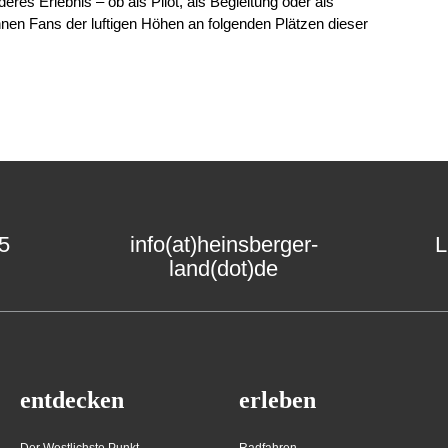
deres Erlebnis – ob als Pilot, als Begleitung oder als
en Fans der luftigen Höhen an folgenden Plätzen dieser
15
info(at)heinsberger-
L
land(dot)de
entdecken
erleben