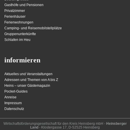
Gasthöfe und Pensionen
Privatzimmer
Ferienhäuser
Ferienwohnungen
Camping- und Reisemobilstellplätze
Gruppenunterkünfte
Schlafen im Heu
informieren
Aktuelles und Veranstaltungen
Adressen und Themen von A bis Z
Heins – unser Gästemagazin
Pocket-Guides
Anreise
Impressum
Datenschutz
Wirt­schafts­för­der­ungs­ge­sell­schaft für den Kreis Heins­berg mbH -
Heinsberger
Land
- Kloster­gasse 17, D-52525 Heinsberg