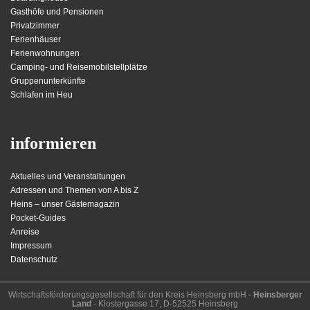
Gasthöfe und Pensionen
Privatzimmer
Ferienhäuser
Ferienwohnungen
Camping- und Reisemobilstellplätze
Gruppenunterkünfte
Schlafen im Heu
informieren
Aktuelles und Veranstaltungen
Adressen und Themen von A bis Z
Heins – unser Gästemagazin
Pocket-Guides
Anreise
Impressum
Datenschutz
Wirt­schafts­för­der­ungs­ge­sell­schaft für den Kreis Heins­berg mbH -
Heinsberger
Land
- Kloster­gasse 17, D-52525 Heinsberg