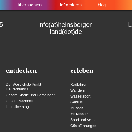
übernachten
informieren
blog
15
info(at)heinsberger-
L
land(dot)de
entdecken
erleben
Der Westlichste Punkt
Radfahren
Deutschlands
Wandern
Unsere Städte und Gemeinden
Wassersport
Unsere Nachbarn
Genuss
Heinslive.blog
Museen
Mit Kindern
Sport und Action
Gästeführungen