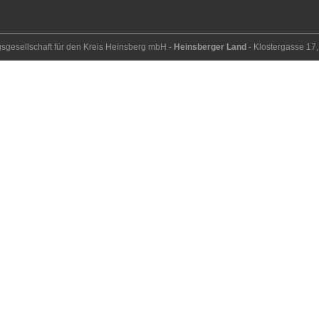
ngs­ge­sell­schaft für den Kreis Heins­berg mbH -
Heinsberger Land
- Kloster­gasse 1