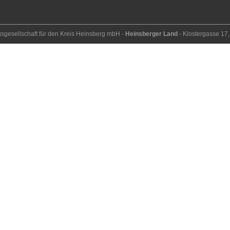
ngs­ge­sell­schaft für den Kreis Heins­berg mbH -
Heinsberger Land
- Kloster­gasse 1