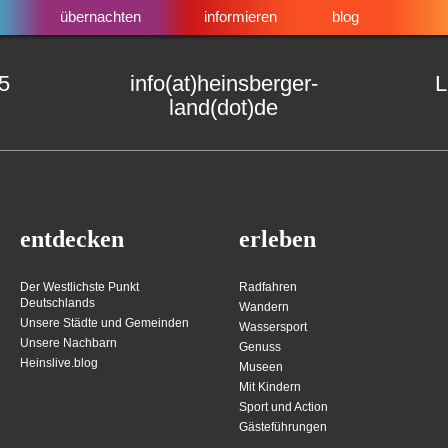
übernachten
informieren
blog
15
info(at)heinsberger-
L
land(dot)de
entdecken
erleben
Der Westlichste Punkt
Radfahren
Deutschlands
Wandern
Unsere Städte und Gemeinden
Wassersport
Unsere Nachbarn
Genuss
Heinslive.blog
Museen
Mit Kindern
Sport und Action
Gästeführungen