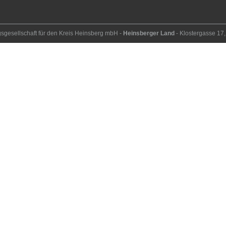
ngs­ge­sell­schaft für den Kreis Heins­berg mbH -
Heinsberger Land
- Kloster­gasse 1