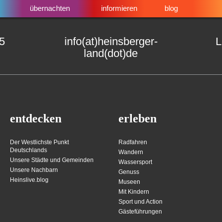
übernachten
informieren
blog
15
info(at)heinsberger-
L
land(dot)de
entdecken
erleben
Der Westlichste Punkt
Radfahren
Deutschlands
Wandern
Unsere Städte und Gemeinden
Wassersport
Unsere Nachbarn
Genuss
Heinslive.blog
Museen
Mit Kindern
Sport und Action
Gästeführungen