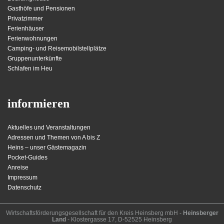
Gasthöfe und Pensionen
Privatzimmer
Ferienhäuser
Ferienwohnungen
Camping- und Reisemobilstellplätze
Gruppenunterkünfte
Schlafen im Heu
informieren
Aktuelles und Veranstaltungen
Adressen und Themen von A bis Z
Heins – unser Gästemagazin
Pocket-Guides
Anreise
Impressum
Datenschutz
Wirt­schafts­för­der­ungs­ge­sell­schaft für den Kreis Heins­berg mbH -
Heinsberger
Land
- Kloster­gasse 17, D-52525 Heinsberg