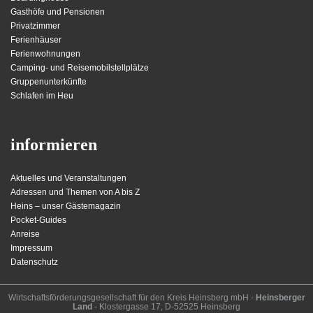
Gasthöfe und Pensionen
Privatzimmer
Ferienhäuser
Ferienwohnungen
Camping- und Reisemobilstellplätze
Gruppenunterkünfte
Schlafen im Heu
informieren
Aktuelles und Veranstaltungen
Adressen und Themen von A bis Z
Heins – unser Gästemagazin
Pocket-Guides
Anreise
Impressum
Datenschutz
Wirt­schafts­för­der­ungs­ge­sell­schaft für den Kreis Heins­berg mbH -
Heinsberger
Land
- Kloster­gasse 17, D-52525 Heinsberg