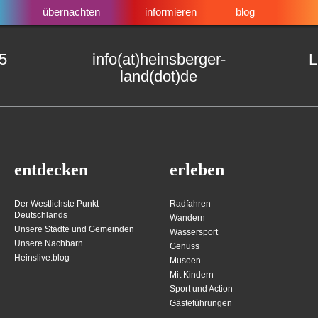
übernachten
informieren
blog
15
info(at)heinsberger-
L
land(dot)de
entdecken
erleben
Der Westlichste Punkt
Radfahren
Deutschlands
Wandern
Unsere Städte und Gemeinden
Wassersport
Unsere Nachbarn
Genuss
Heinslive.blog
Museen
Mit Kindern
Sport und Action
Gästeführungen