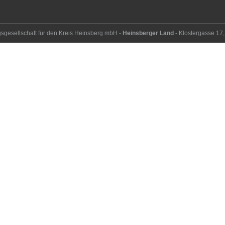
ngs­ge­sell­schaft für den Kreis Heins­berg mbH -
Heinsberger Land
- Kloster­gasse 1