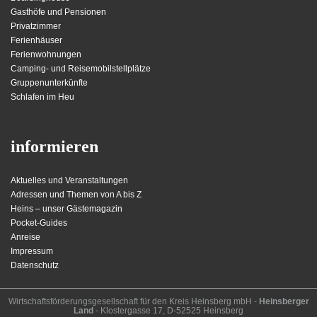
Gasthöfe und Pensionen
Privatzimmer
Ferienhäuser
Ferienwohnungen
Camping- und Reisemobilstellplätze
Gruppenunterkünfte
Schlafen im Heu
informieren
Aktuelles und Veranstaltungen
Adressen und Themen von A bis Z
Heins – unser Gästemagazin
Pocket-Guides
Anreise
Impressum
Datenschutz
Wirt­schafts­för­der­ungs­ge­sell­schaft für den Kreis Heins­berg mbH -
Heinsberger
Land
- Kloster­gasse 17, D-52525 Heinsberg