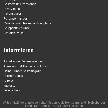
Gasthöfe und Pensionen
Privatzimmer
Ferienhäuser
Ferienwohnungen
Camping- und Reisemobilstellplätze
Gruppenunterkünfte
Schlafen im Heu
informieren
Aktuelles und Veranstaltungen
Adressen und Themen von A bis Z
Heins – unser Gästemagazin
Pocket-Guides
Anreise
Impressum
Datenschutz
Wirt­schafts­för­der­ungs­ge­sell­schaft für den Kreis Heins­berg mbH -
Heinsberger
Land
- Kloster­gasse 17, D-52525 Heinsberg