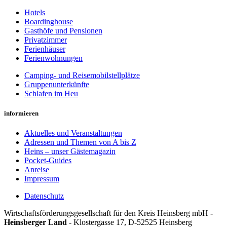
Hotels
Boardinghouse
Gasthöfe und Pensionen
Privatzimmer
Ferienhäuser
Ferienwohnungen
Camping- und Reisemobilstellplätze
Gruppenunterkünfte
Schlafen im Heu
informieren
Aktuelles und Veranstaltungen
Adressen und Themen von A bis Z
Heins – unser Gästemagazin
Pocket-Guides
Anreise
Impressum
Datenschutz
Wirt­schafts­för­der­ungs­ge­sell­schaft für den Kreis Heins­berg mbH -
Heinsberger Land
- Kloster­gasse 17, D-52525 Heinsberg