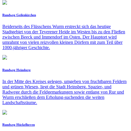
Rundweg Geilenkirchen
Beiderseits des Flüsschens Wurm erstreckt sich das heutige
Stadtgebiet von der Teverener Heide im Westen bis zu den Fließen
zwischen Beeck und Immendorf im Osten. Der Hauptort wird
umrahmt von vielen reizvollen kleinen Dörfern mit zum Teil über
1000-jähriger Geschichte.
Rundweg Heinsberg
In der Mitte des Kreises gelegen, umgeben von fruchtbaren Feldern
und grünen Wiesen, liegt die Stadt Heinsberg. Spazier- und
Radwege durch die Feldgemarkungen sowie entlang von Rur und
Wurm erschließen dem Erholung-suchenden die weiten
Landschaftsräume.
Rundweg Hückelhoven