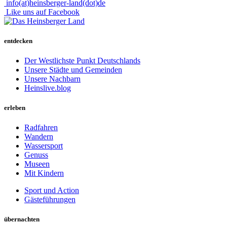
info(at)heinsberger-land(dot)de
Like uns auf Facebook
entdecken
Der Westlichste Punkt Deutschlands
Unsere Städte und Gemeinden
Unsere Nachbarn
Heinslive.blog
erleben
Radfahren
Wandern
Wassersport
Genuss
Museen
Mit Kindern
Sport und Action
Gästeführungen
übernachten